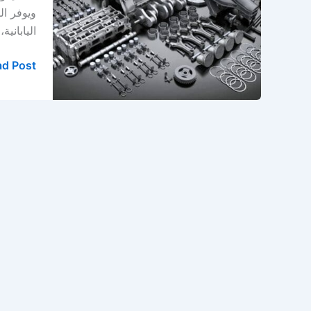
قير
ويوفر ال
في
الياباني
الخبر
–
d Post »
الدمام
–
المنطقة
الشرقية