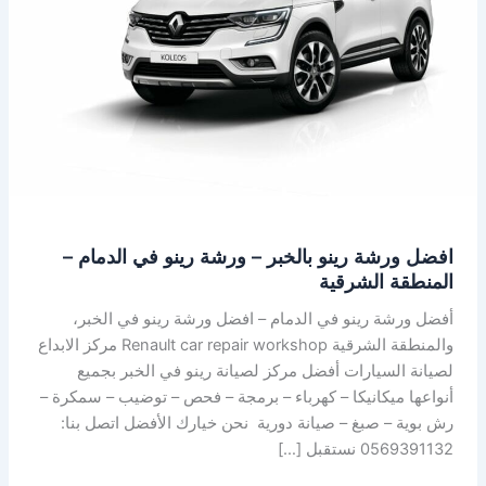
–
ورشة
رينو
في
الدمام
–
المنطقة
الشرقية
افضل ورشة رينو بالخبر – ورشة رينو في الدمام –
المنطقة الشرقية
أفضل ورشة رينو في الدمام – افضل ورشة رينو في الخبر،
والمنطقة الشرقية Renault car repair workshop مركز الابداع
لصيانة السيارات أفضل مركز لصيانة رينو في الخبر بجميع
أنواعها ميكانيكا – كهرباء – برمجة – فحص – توضيب – سمكرة –
رش بوية – صبغ – صيانة دورية نحن خيارك الأفضل اتصل بنا:
0569391132 نستقبل […]