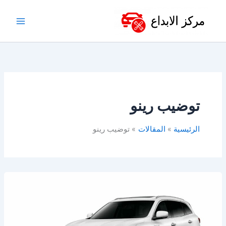
خطي
لى
لمحتوى
توضيب رينو
الرئيسية
المقالات
توضيب رينو
افضل
ورشة
رينو
بالخبر