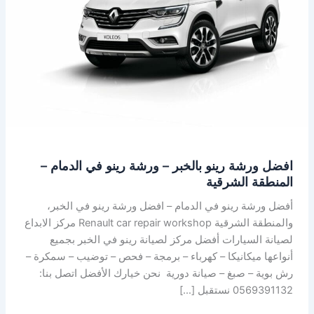
–
ورشة
رينو
في
الدمام
–
المنطقة
الشرقية
افضل ورشة رينو بالخبر – ورشة رينو في الدمام –
المنطقة الشرقية
أفضل ورشة رينو في الدمام – افضل ورشة رينو في الخبر،
والمنطقة الشرقية Renault car repair workshop مركز الابداع
لصيانة السيارات أفضل مركز لصيانة رينو في الخبر بجميع
أنواعها ميكانيكا – كهرباء – برمجة – فحص – توضيب – سمكرة –
رش بوية – صبغ – صيانة دورية نحن خيارك الأفضل اتصل بنا:
0569391132 نستقبل […]