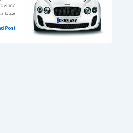
بنتلي
في
صيانة دور
الدمام
–
d Post »
الخبر
–
المنطقة
الشرقية