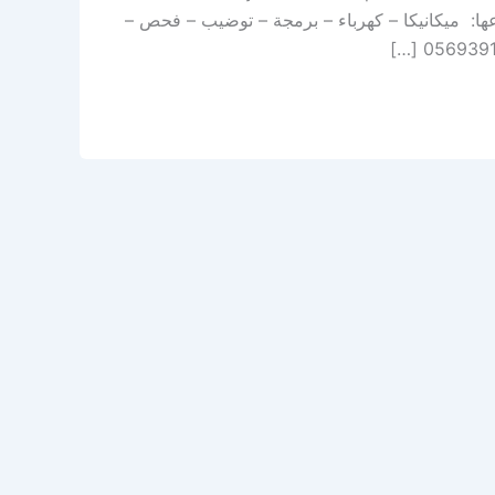
أنواعها: ميكانيكا – كهرباء – برمجة – توضيب – فحص –