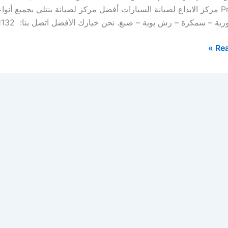
Province مركز الابداع لصيانة السيارات أفضل مركز لصيانة بنتلي بجميع 
ية – سمكرة – رش بوية – صبغ. نحن خيارك الأفضل اتصل بنا: 0569391132 […]
Rea