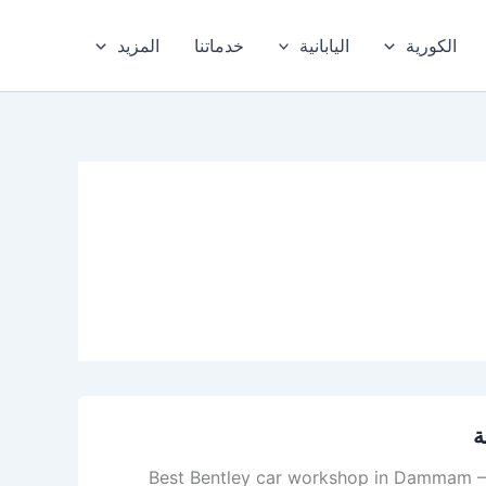
الكورية
اليابانية
خدماتنا
المزيد
ة
خبر – المنطقة الشرقية Best Bentley car workshop in Dammam – Khobar, Eastern