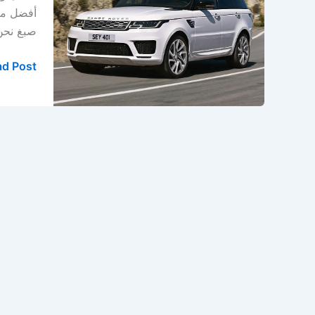
في
أفضل مرك
الدمام
صبغ نحن خيارك ال
–
الخبر
d Post »
–
المنطقة
الشرقية