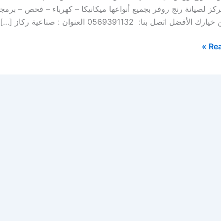
ز لصيانة رنج روفر بجميع أنواعها ميكانيكا – كهرباء – فحص – برم
أفضل اتصل بنا: 0569391132 العنوان : صناعية ركاز […]
Rea