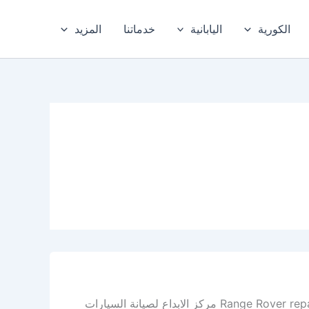
الكورية
اليابانية
خدماتنا
المزيد
أفضل ورشة رنج روفر في الدمام – الخبر – المنطقة الشرقية Range Rover repair workshop مركز الابداع لصيانة السيارات