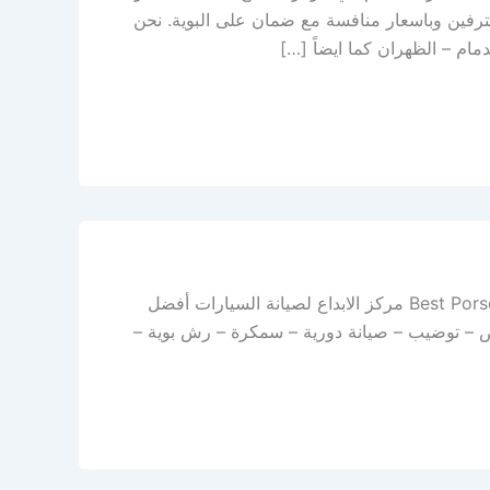
رفين وباسعار منافسة مع ضمان على البوية. نحن
أفضل ورشة بورش في الدمام – الخبر – المنطقة الشرقية Best Porsche repair shop مركز الابداع لصيانة السيارات أفضل
حص – توضيب – صيانة دورية – سمكرة – رش بوية –