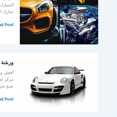
في
السيارا
الخبر
خيارك الأفضل اتصل بنا: 9391132
–
الدمام
d Post »
ورشة
ورشة ب
بورش
في
الدمام
مركز لصي
–
صبغ نحن خيارك ا
ورشة
بورش
d Post »
في
الخبر