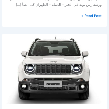
ورشة رش بوية في الخبر – الدمام – الظهران كما ايضاً […]
Read Post »
ورشة
جيب
الخبر
&
ورشة
جيب
الدمام