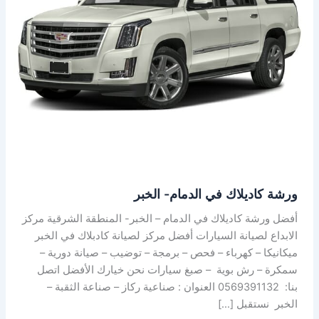
الخبر
ورشة كاديلاك في الدمام- الخبر
أفضل ورشة كاديلاك في الدمام – الخبر- المنطقة الشرقية مركز
الابداع لصيانة السيارات أفضل مركز لصيانة كادبلاك في الخبر
ميكانيكا – كهرباء – فحص – برمجة – توضيب – صيانة دورية –
سمكرة – رش بوية – صبغ سيارات نحن خيارك الأفضل اتصل
بنا: 0569391132 العنوان : صناعية ركاز – صناعة الثقبة –
الخبر نستقبل […]