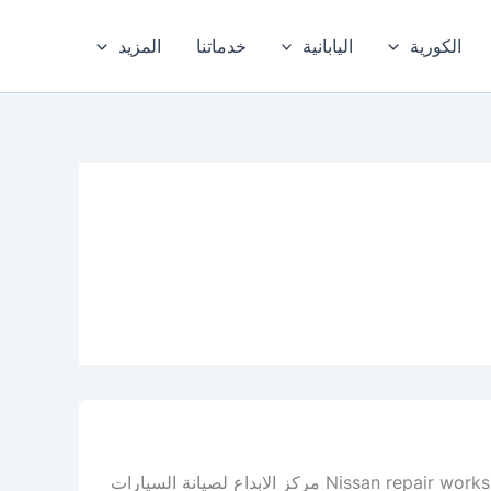
الكورية
اليابانية
خدماتنا
المزيد
أفضل ورشة نيسان في الدمام – ورشة نيسان الخبر – المنطقة الشرقية Nissan repair workshop مركز الابداع لصيانة السيارات