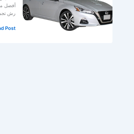
الدمام
أفضل مرك
–
رش تجميل نحن
ورشة
نيسان
d Post »
في
الخبر