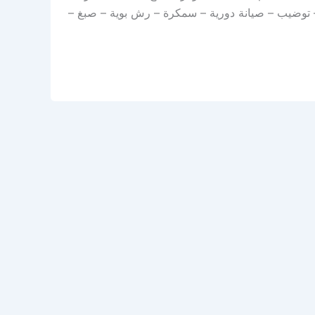
– توضيب – صيانة دورية – سمكرة – رش بوية – صبغ –