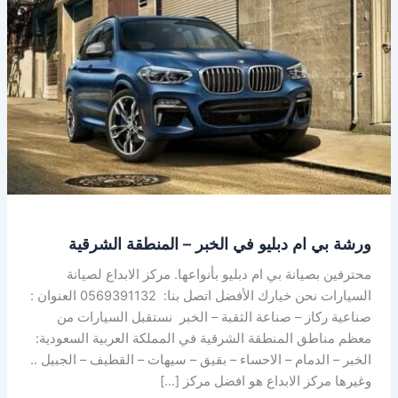
بي
ام
دبليو
في
الخبر
–
المنطقة
الشرقية
ورشة بي ام دبليو في الخبر – المنطقة الشرقية
محترفين بصيانة بي ام دبليو بأنواعها. مركز الابداع لصيانة
السيارات نحن خيارك الأفضل اتصل بنا: 0569391132 العنوان :
صناعية ركاز – صناعة الثقبة – الخبر نستقبل السيارات من
معظم مناطق المنطقة الشرقية في المملكة العربية السعودية:
الخبر – الدمام – الاحساء – بقيق – سيهات – القطيف – الجبيل ..
وغيرها مركز الابداع هو افضل مركز […]