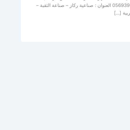
صيانة دورية – سمكرة – رش بوية – صبغ نحن خيارك الأفضل اتصل بنا: 0569391132 العنوان : صناعية ركاز – صناعة الثقبة –
بية […]