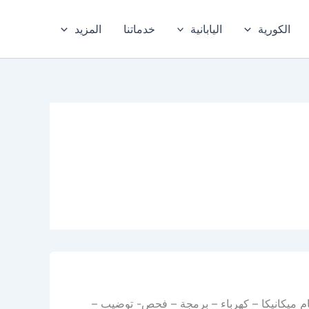
الكورية
اليابانية
خدماتنا
المزيد
م ميكانيكا – كهرباء – برمجة – فحص- توضيب –