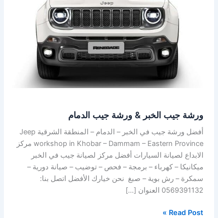
ورشة
جيب
الدمام
ورشة جيب الخبر & ورشة جيب الدمام
أفضل ورشة جيب في الخبر – الدمام – المنطقة الشرقية Jeep
workshop in Khobar – Dammam – Eastern Province مركز
الابداع لصيانة السيارات أفضل مركز لصيانة جيب في الخبر
ميكانيكا – كهرباء – برمجة – فحص – توضيب – صيانة دورية –
سمكرة – رش بوية – صبغ نحن خيارك الأفضل اتصل بنا:
0569391132 العنوان […]
Read Post »