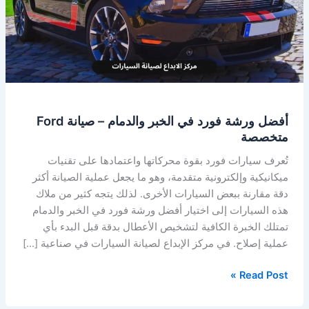
الخبر
والدمام
–
صيانة
Ford
متخصصة
أفضل ورشة فورد في الخبر والدمام – صيانة Ford
متخصصة
تُعرف سيارات فورد بقوة محركاتها واعتمادها على تقنيات
ميكانيكية وإلكترونية متقدمة، وهو ما يجعل عملية الصيانة أكثر
دقة مقارنة ببعض السيارات الأخرى. لذلك يتجه كثير من ملاك
هذه السيارات إلى اختيار أفضل ورشة فورد في الخبر والدمام
تمتلك الخبرة الكافية لتشخيص الأعطال بدقة قبل البدء بأي
عملية إصلاح. في مركز الإبداع لصيانة السيارات في صناعية […]
Read Post »