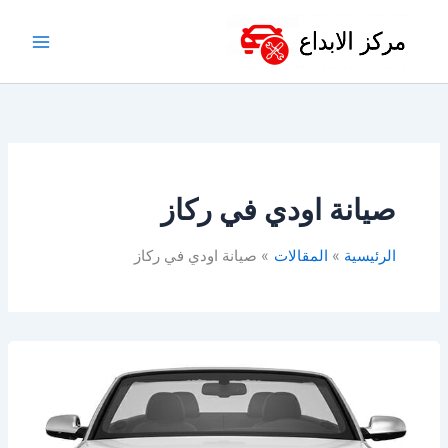
خطي
لى
لمحتوى
صيانة اودي في ركاز
الرئيسية
المقالات
صيانة اودي في ركاز
ورشة
صيانة
اودي
في