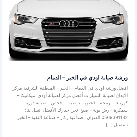
الخبر
–
الدمام
ورشة صيانة اودي في الخبر – الدمام
أفضل ورشة أودي في الدمام – الخبر – المنطقة الشرقية مركز
الابداع لصيانة السيارات أفضل مركز لصيانة أودي ميكانيكا –
كهرباء – برمجة – فحص – توضيب – فحص – صيانة دورية –
سمكرة – رش بوية – صبغ نحن خيارك الأفضل اتصل بنا:
0569391132 العنوان : صناعية ركاز – صناعة الثقبة – الخبر
نستقبل […]