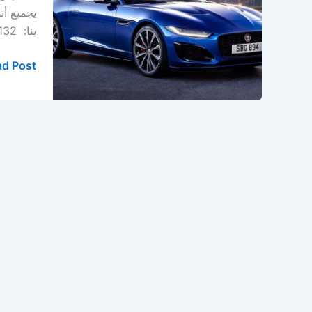
الدمام
يجمبع أن
–
بنا: 0569391132 العنوان : صناعية ركاز – صناعة الثقبة – […]
الخبر
–
d Post »
المنطقة
الشرقية