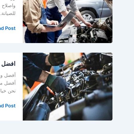
في
واصلاح 
الدمام
للصيانة.
–
الخبر
d Post »
افضل
افضل و
ورشة
ميكانيكا
أفضل ورش
سيارات
أفضل مر
في
نحن خيارك الأ
القطيف
–
d Post »
الجبيل
–
الاحساء