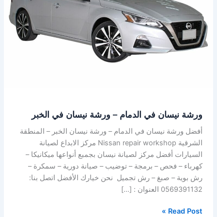
–
ورشة
نيسان
في
الخبر
ورشة نيسان في الدمام – ورشة نيسان في الخبر
أفضل ورشة نيسان في الدمام – ورشة نيسان الخبر – المنطقة
الشرقية Nissan repair workshop مركز الابداع لصيانة
السيارات أفضل مركز لصيانة نيسان بجمبع أنواعها ميكانيكا –
كهرباء – فحص – برمجة – توضيب – صيانة دورية – سمكرة –
رش بوية – صبغ – رش تجميل نحن خيارك الأفضل اتصل بنا:
0569391132 العنوان : […]
Read Post »