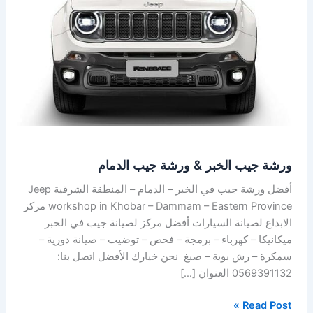
ورشة
جيب
الدمام
ورشة جيب الخبر & ورشة جيب الدمام
أفضل ورشة جيب في الخبر – الدمام – المنطقة الشرقية Jeep
workshop in Khobar – Dammam – Eastern Province مركز
الابداع لصيانة السيارات أفضل مركز لصيانة جيب في الخبر
ميكانيكا – كهرباء – برمجة – فحص – توضيب – صيانة دورية –
سمكرة – رش بوية – صبغ نحن خيارك الأفضل اتصل بنا:
0569391132 العنوان […]
Read Post »