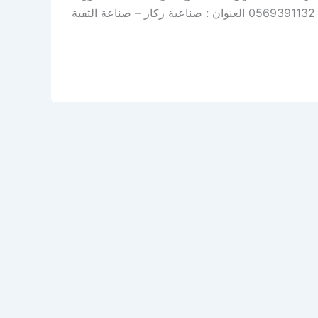
– توضيب – سمكرة – رش بوية – صبغ سيارات نحن خيارك الأفضل اتصل بنا: 0569391132 العنوان : صناعية ركاز – صناعة الثقبة