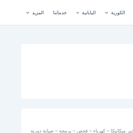
الكورية
اليابانية
خدماتنا
المزيد
بر ميكانيكا – كهرباء – فحص – برمجة – صيانة دورية