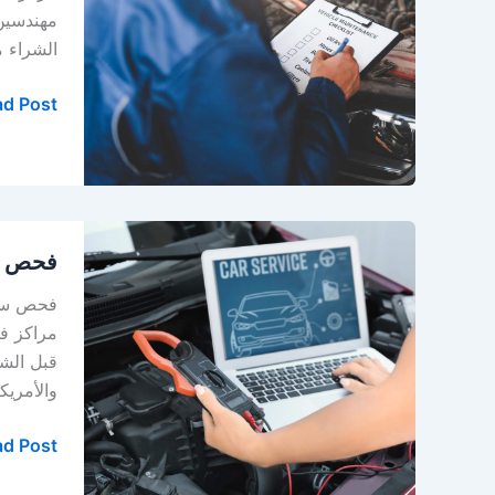
في
مهندسين
الخبر
الشراء مر
–
الدمام
d Post »
فحص
فحص سي
سيارات
في
فحص سيار
الخبر
مراكز ف
–
قبل الشر
الدمام
والأمريك
–
المنطقة
d Post »
الشرقية