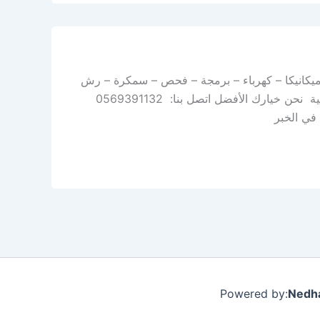
 ميكانيكا – كهرباء – برمجة – فحص – سمكرة – رش
بوية – صيانة دورية أفضل مركز لبرمجة وصيانة السيارات في المنطقة الشرقية نحن خيارك الأفضل اتصل بنا: 0569391132
 في الخبر
Nedha