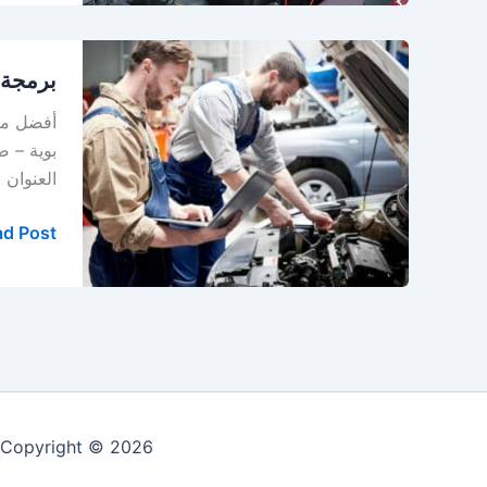
برمجة
برمجة 
السيارات
في
أفضل مرك
الخبر
–
العنوان 
الدمام
–
d Post »
المنطقة
الشرقية
Copyright © 2026 مركز الابداع لصيانة السيارات في الخبر - الدمام | Powered by: