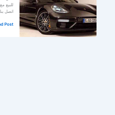
في
للبيع مع
الخبر
اتصل بنا: 0569391132 افضل قطع غيار لسيارات بورش في الخبر – الدمام
–
الدمام
d Post »