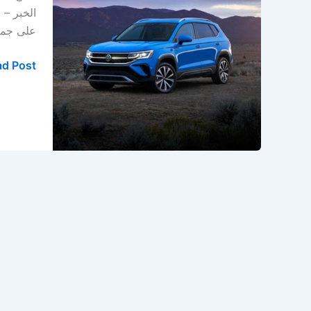
روفر
الخبر – 
في
على جميع ا
الخبر
–
d Post »
الدمام