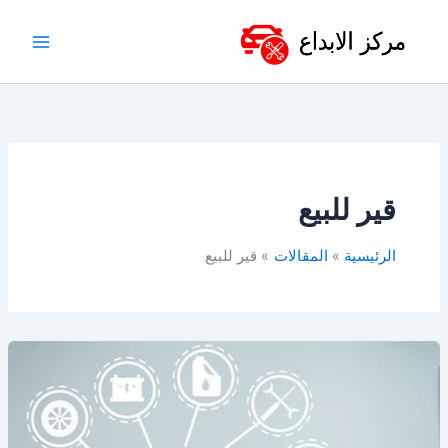
خطي
لى
لمحتوى
قير للبيع
الرئيسية
المقالات
قير للبيع
قطع
غيار
سيارات
في