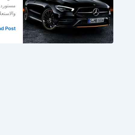
في
مستوردة
الخبر
والاستعلام اتصل بنا: 0569391132 افضل قطع
–
الدمام
d Post »