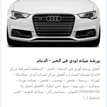
الخبر
–
الدمام
ورشة صيانة اودي في الخبر – الدمام
أفضل ورشة أودي في الدمام – الخبر – المنطقة الشرقية مركز
الابداع لصيانة السيارات أفضل مركز لصيانة أودي ميكانيكا –
كهرباء – برمجة – فحص – توضيب – فحص – صيانة دورية –
سمكرة – رش بوية – صبغ نحن خيارك الأفضل اتصل بنا:
0569391132 العنوان : صناعية ركاز – صناعة الثقبة – الخبر
نستقبل […]