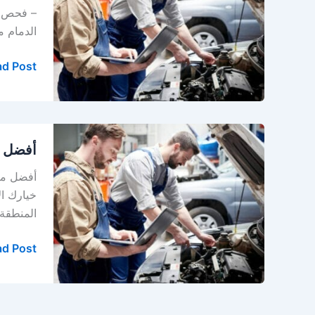
سيارات
– فحص ك
في
الدمام م
الخبر
–
d Post »
الدمام
أفضل
أفضل م
مركز
صيانة
أفضل مرا
سيارات
في
المنطقة 
الدمام
–
d Post »
الخبر