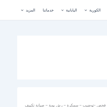
الكورية
اليابانية
خدماتنا
المزيد
ة – فحص -توضيب – سمكرة – رش بوية – صيانة تكييف