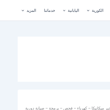
الكورية
اليابانية
خدماتنا
المزيد
بر ميكانيكا – كهرباء – فحص – برمجة – صيانة دورية