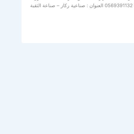
– توضيب – سمكرة – رش بوية – صبغ سيارات نحن خيارك الأفضل اتصل بنا: 0569391132 العنوان : صناعية ركاز – صناعة الثقبة