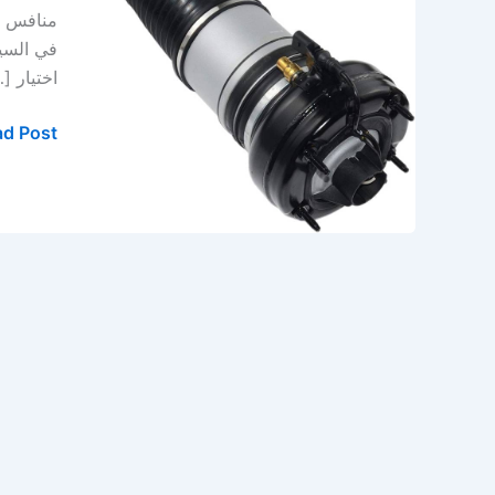
في
منافس وض
الخبر
في السيا
–
اختيار [
الدمام
d Post »