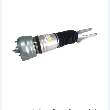
بورش
للبيع
في
الخبر
–
الدمام