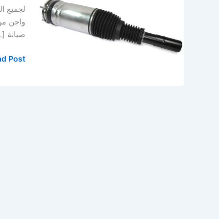
للبيع
لجميع ال
في
واجن من 
الخبر
صيانة [
–
الدمام
d Post »