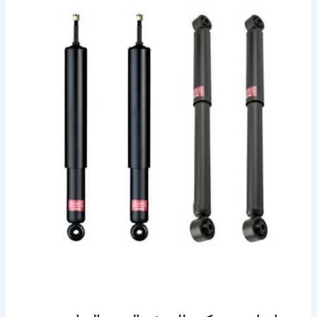
ميني
كوبر
للبيع
في
الخبر
–
الدمام