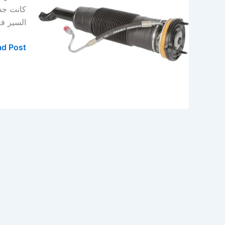
في
كانت جد
المنطقة
السير فع
الشرقية
–
d Post »
الخبر
–
الدمام