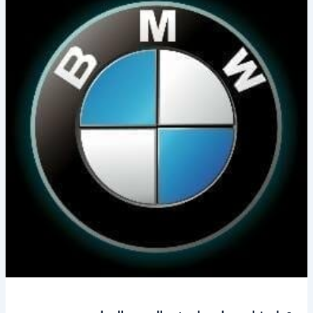
غيار
بي
ام
دبليو
في
الخبر
–
الدمام