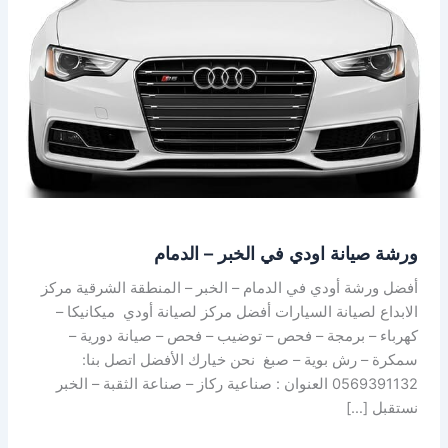
الخبر
–
الدمام
ورشة صيانة اودي في الخبر – الدمام
أفضل ورشة أودي في الدمام – الخبر – المنطقة الشرقية مركز
الابداع لصيانة السيارات أفضل مركز لصيانة أودي ميكانيكا –
كهرباء – برمجة – فحص – توضيب – فحص – صيانة دورية –
سمكرة – رش بوية – صبغ نحن خيارك الأفضل اتصل بنا:
0569391132 العنوان : صناعية ركاز – صناعة الثقبة – الخبر
نستقبل […]