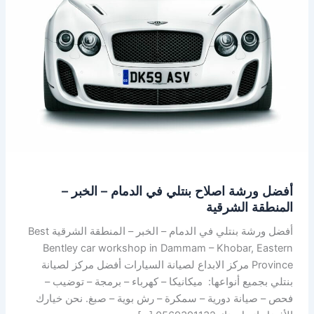
في
الدمام
–
الخبر
–
المنطقة
الشرقية
أفضل ورشة اصلاح بنتلي في الدمام – الخبر –
المنطقة الشرقية
أفضل ورشة بنتلي في الدمام – الخبر – المنطقة الشرقية Best
Bentley car workshop in Dammam – Khobar, Eastern
Province مركز الابداع لصيانة السيارات أفضل مركز لصيانة
بنتلي بجميع أنواعها: ميكانيكا – كهرباء – برمجة – توضيب –
فحص – صيانة دورية – سمكرة – رش بوية – صبغ. نحن خيارك