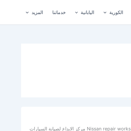
الكورية
اليابانية
خدماتنا
المزيد
أفضل ورشة نيسان في الدمام – ورشة نيسان الخبر – المنطقة الشرقية Nissan repair workshop مركز الابداع لصيانة السيارات