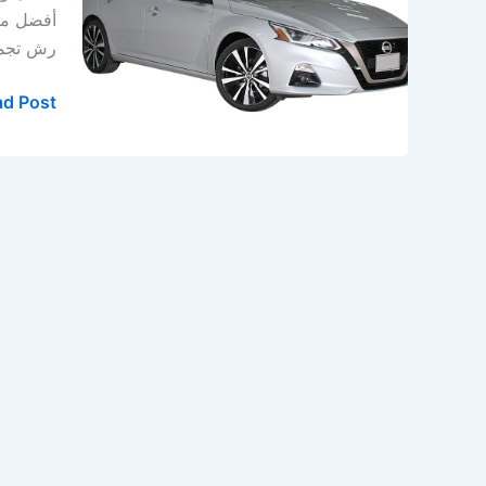
الدمام
أفضل مرك
–
رش تجميل نحن
ورشة
نيسان
d Post »
في
الخبر