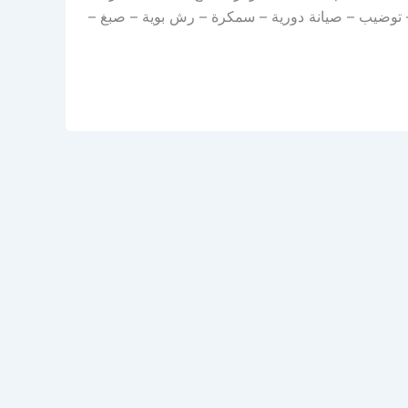
– توضيب – صيانة دورية – سمكرة – رش بوية – صبغ –