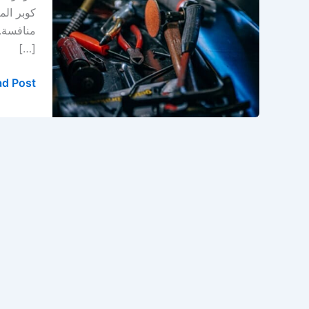
كوبر
كوبر الم
في
منافسة. 
الخبر
[…]
d Post »