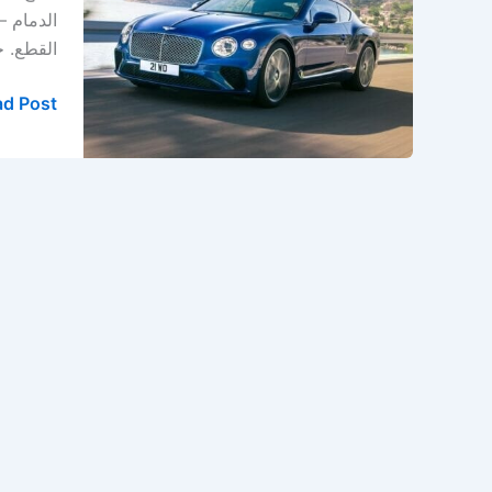
في
الدمام –
الخبر
القطع. خدمة
–
الدمام
d Post »