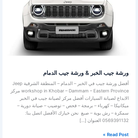
ورشة
جيب
الدمام
ورشة جيب الخبر & ورشة جيب الدمام
أفضل ورشة جيب في الخبر – الدمام – المنطقة الشرقية Jeep
workshop in Khobar – Dammam – Eastern Province مركز
الابداع لصيانة السيارات أفضل مركز لصيانة جيب في الخبر
ميكانيكا – كهرباء – برمجة – فحص – توضيب – صيانة دورية –
سمكرة – رش بوية – صبغ نحن خيارك الأفضل اتصل بنا:
0569391132 العنوان […]
Read Post »