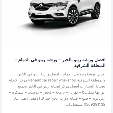
–
ورشة
رينو
في
الدمام
–
المنطقة
الشرقية
افضل ورشة رينو بالخبر – ورشة رينو في الدمام –
المنطقة الشرقية
أفضل ورشة رينو في الدمام – افضل ورشة رينو في الخبر،
والمنطقة الشرقية Renault car repair workshop مركز الابداع
لصيانة السيارات أفضل مركز لصيانة رينو في الخبر بجميع
أنواعها ميكانيكا – كهرباء – برمجة – فحص – توضيب – سمكرة –
رش بوية – صبغ – صيانة دورية نحن خيارك الأفضل اتصل بنا:
0569391132 نستقبل […]