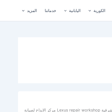
الكورية
اليابانية
خدماتنا
المزيد
أفضل ورشة لكزس في الدمام – افضل ورشة لكزس في الخبر، والمنطقة الشرقية Lexus repair workshop مركز الابداع لصيانة