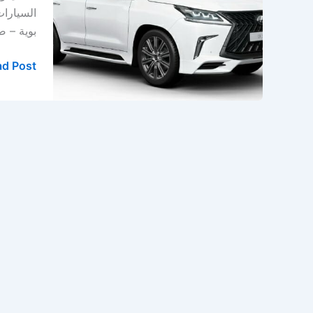
–
السيارا
ورشة
بوية – صبغ سي
لكزس
في
d Post »
الدمام