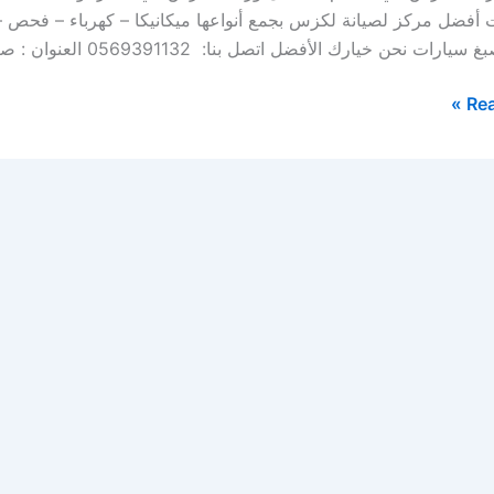
ت أفضل مركز لصيانة لكزس بجمع أنواعها ميكانيكا – كهرباء – فحص
ارات نحن خيارك الأفضل اتصل بنا: 0569391132 العنوان : صناعية […]
Rea