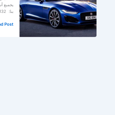
الدمام
يجمبع أن
–
بنا: 0569391132 العنوان : صناعية ركاز – صناعة الثقبة – […]
الخبر
–
d Post »
المنطقة
الشرقية