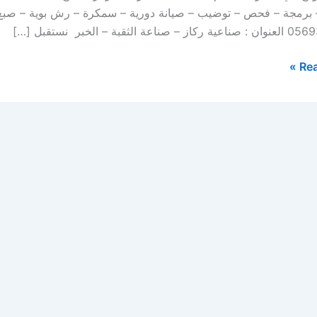
– برمجة – فحص – توضيب – صيانة دورية – سمكرة – رش بوية – صبغ 
اعة الثقبة – الخبر نستقبل […]
Rea