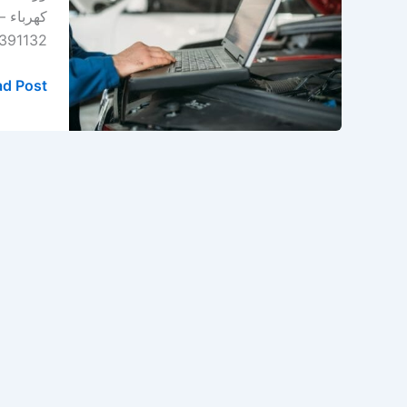
الخبر
كهرباء 
–
0569391132 العنوان : صناعية ركاز – صن
الدمام
–
d Post »
المنطقة
الشرقية