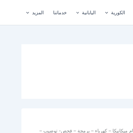
الكورية
اليابانية
خدماتنا
المزيد
م ميكانيكا – كهرباء – برمجة – فحص- توضيب –