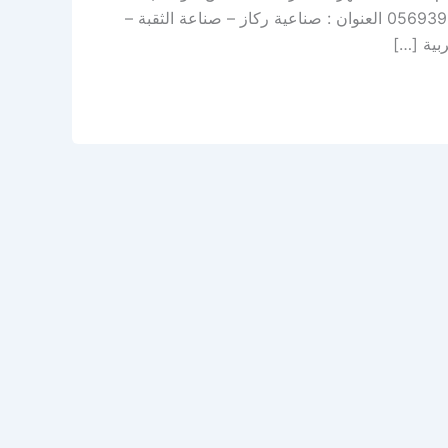
صيانة دورية – سمكرة – رش بوية – صبغ نحن خيارك الأفضل اتصل بنا: 0569391132 العنوان : صناعية ركاز – صناعة الثقبة –
بية […]