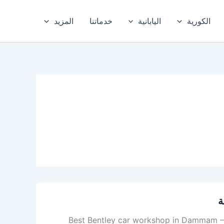
الكورية
اليابانية
خدماتنا
المزيد
ة
خبر – المنطقة الشرقية Best Bentley car workshop in Dammam – Khobar, Eastern