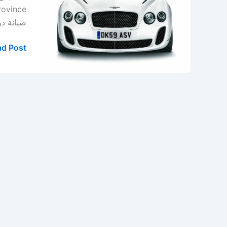
بنتلي
في
صيانة دور
الدمام
–
d Post »
الخبر
–
المنطقة
الشرقية