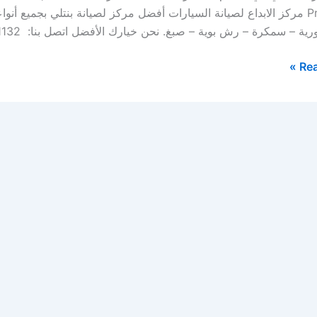
Province مركز الابداع لصيانة السيارات أفضل مركز لصيانة بنتلي بجميع 
ية – سمكرة – رش بوية – صبغ. نحن خيارك الأفضل اتصل بنا: 0569391132 […]
Rea