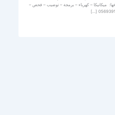
أنواعها: ميكانيكا – كهرباء – برمجة – توضيب – فحص –