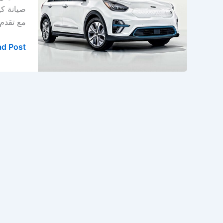
–
صيانة كي
ورشة
مع تقدم
كيا
في
d Post »
الدمام