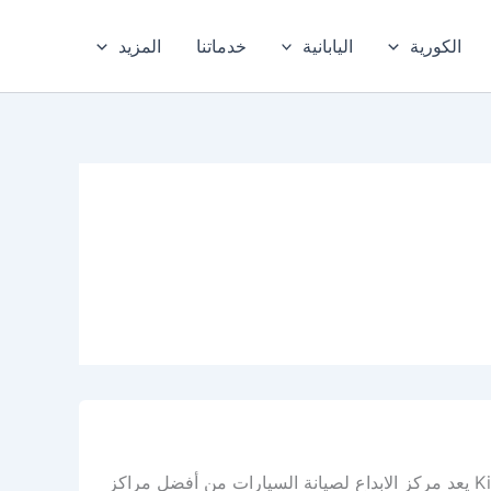
الكورية
اليابانية
خدماتنا
المزيد
أفضل ورشة كيا في الدمام – الخبر، والمنطقة الشرقية Kia repair workshop يعد مركز الابداع لصيانة السيارات من أفضل مراكز