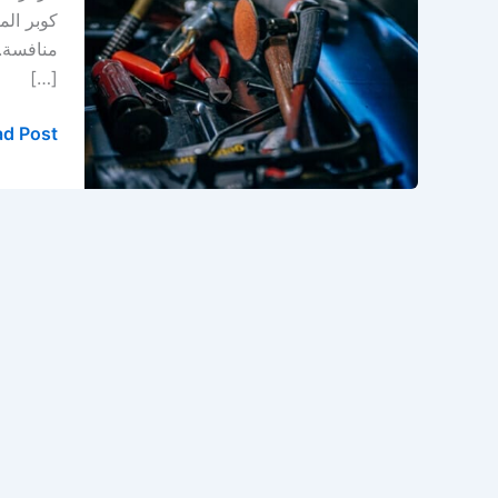
كوبر
كوبر الم
في
منافسة. 
الخبر
[…]
d Post »