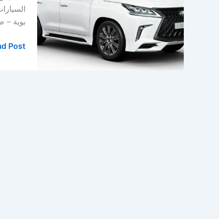
–
السيارا
ورشة
بوية – صبغ سي
لكزس
في
d Post »
الدمام