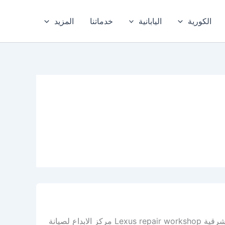
الكورية
اليابانية
خدماتنا
المزيد
أفضل ورشة لكزس في الدمام – افضل ورشة لكزس في الخبر، والمنطقة الشرقية Lexus repair workshop مركز الابداع لصيانة