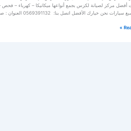
ت أفضل مركز لصيانة لكزس بجمع أنواعها ميكانيكا – كهرباء – فحص
ارات نحن خيارك الأفضل اتصل بنا: 0569391132 العنوان : صناعية […]
Rea