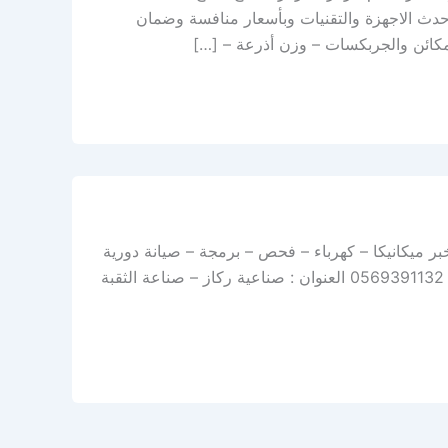
دث الاجهزة والتقنيات وبأسعار منافسة وضمان
مكائن والجربكسات – وزن أذرعة – […]
بر ميكانيكا – كهرباء – فحص – برمجة – صيانة دورية
– توضيب – سمكرة – رش بوية – صبغ سيارات نحن خيارك الأفضل اتصل بنا: 0569391132 العنوان : صناعية ركاز – صناعة الثقبة