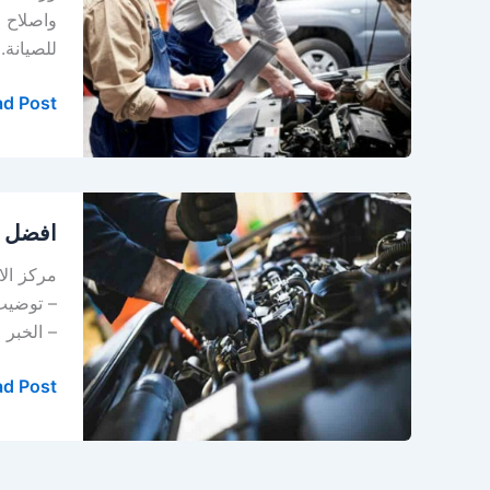
في
واصلاح 
الدمام
للصيانة.
–
الخبر
d Post »
افضل
افضل و
ورشة
ميكانيكا
مركز الا
سيارات
في
– الخبر
الخبر
d Post »