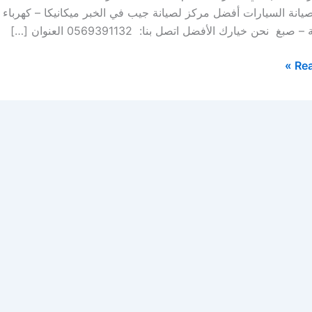
لصيانة السيارات أفضل مركز لصيانة جيب في الخبر ميكانيكا – كهرب
بغ نحن خيارك الأفضل اتصل بنا: 0569391132 العنوان […]
Rea