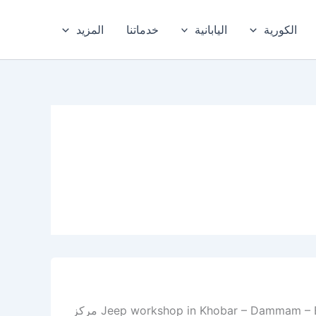
الكورية
اليابانية
خدماتنا
المزيد
أفضل ورشة جيب في الخبر – الدمام – المنطقة الشرقية Jeep workshop in Khobar – Dammam – Eastern Province مركز