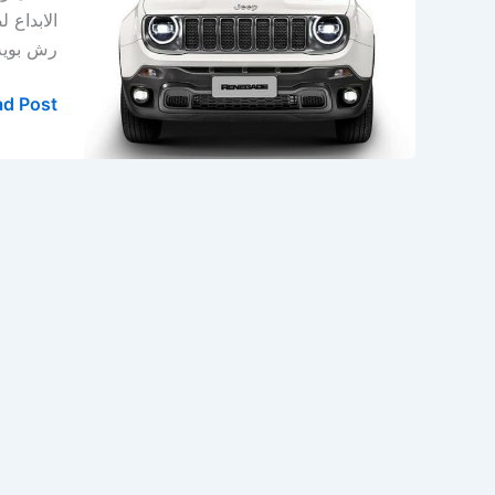
&
الابداع 
ورشة
رش بوية – ص
جيب
الدمام
d Post »